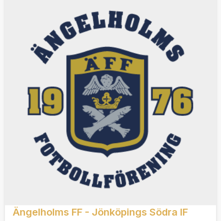
Ängelholms FF - Jönköpings Södra IF