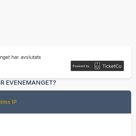
get har avslutats
Powered by
ÄR EVENEMANGET?
lms IP