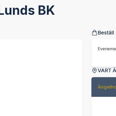
Lunds BK
Beställ
Eveneman
VART 
Ängelho